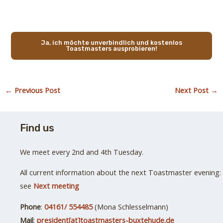
Ja, ich möchte unverbindlich und kostenlos
Toastmasters ausprobieren!
←
Previous Post
Next Post
→
Find us
We meet every 2nd and 4th Tuesday.
All current information about the next Toastmaster evening:
see
Next meeting
Phone
:
04161/ 554485
(Mona Schlesselmann)
Mail
:
president[at]toastmasters-buxtehude.de