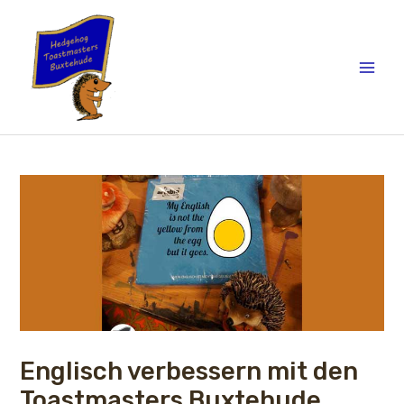
Skip
to
content
Main
Men
Englisch verbessern mit den
Toastmasters Buxtehude