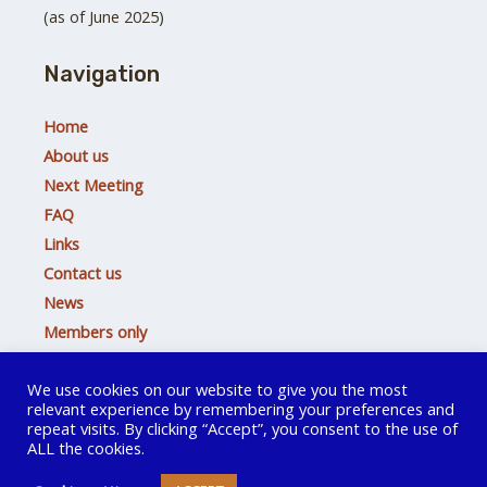
(as of June 2025)
Navigation
Home
About us
Next Meeting
FAQ
Links
Contact us
News
Members only
We use cookies on our website to give you the most
relevant experience by remembering your preferences and
Copyright © 2026 Hedgehog Toastmasters Buxtehude
repeat visits. By clicking “Accept”, you consent to the use of
ALL the cookies.